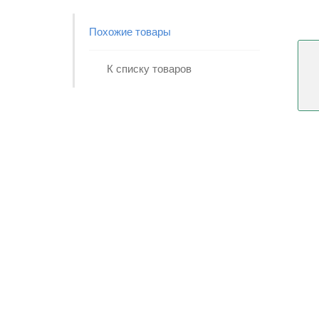
Похожие товары
К списку товаров
Консультация
дизайнера
Заказать дизайн-проект мебели.
Оставить заявку