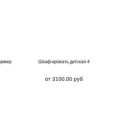
ормер
Шкаф-кровать детская 4
3
б
от
3100.00 руб