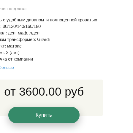
упен под заказ
ь с удобным диваном и полноценной кроватью
: 90/120/140/160/180
ал: дсп, мдф, лдсп
зм трансформер: Gilardi
кт: матрас
я: 2 (лет)
чка от компании
 больше
от
3600.00 руб
Купить