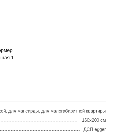
ормер
нная 1
б
ской, для мансарды, для малогабаритной квартиры
160х200 см
ДСП egger