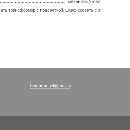
механизм Smart
ать трансформер с подсветкой, шкаф кровать с зонами для бел
bamarmebel@mail.ru