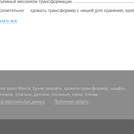
ъемный механизм трансформации
олнительно
кровать трансформер с нишей для хранения, кров
зать всё
на заказ Минск. Кухни заказать, кровати-трансформер, шкафы-
ихожие, спальни, детские, гостиные, горки, стенки
ка персональных данных
Публичная оферта