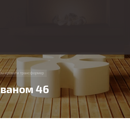
ы-кровати трансформер
иваном 46