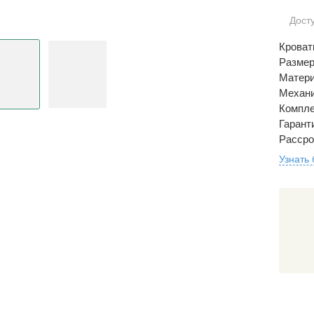
Дост
Кроват
Размер
Матери
Механи
Компле
Гаранти
Рассро
Узнать