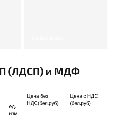
Сверление
стоимость
СП (ЛДСП) и МДФ
Цена без
Цена с НДС
НДС(бел.руб)
(бел.руб)
ед.
изм.