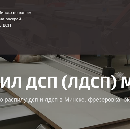
Минске по вашим
на раскрой
о ДСП
ИЛ ДСП (ЛДСП) 
о распилу дсп и лдсп в Минске, фрезеровка, ок