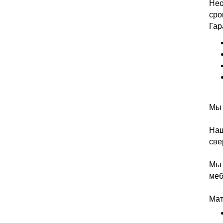
Нео
сро
Гар
Мы 
Наш
све
Мы 
меб
Мат