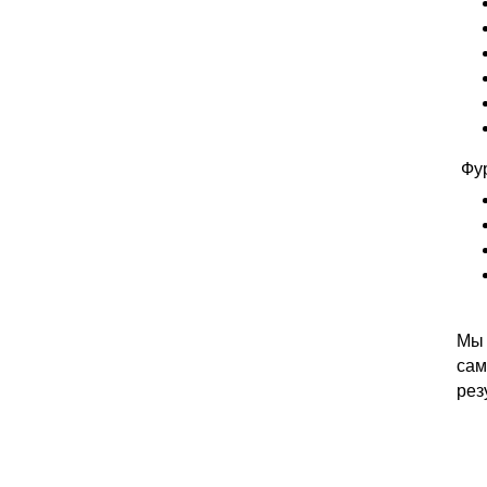
Фур
Мы 
сам
рез