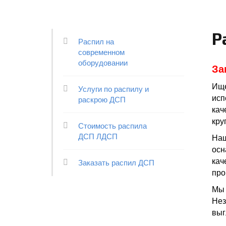
Р
Распил на
современном
оборудовании
За
Ище
Услуги по распилу и
исп
раскрою ДСП
кач
кру
Стоимость распила
ДСП ЛДСП
Наш
осн
кач
Заказать распил ДСП
про
Мы 
Нез
выг