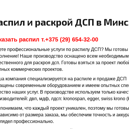
аспил и раскрой ДСП в Минс
казать распил т.
+375 (29) 654-32-00
те профессиональные услуги по распилу ДСП? Мы готовы 
олнение! Наше производство оснащено всем необходимым
ественного для раскроя дсп. Готовы взяться за проект любо
пных коммерческих проектов.
а компания специализируется на распиле и продаже ДСП
ащены современным оборудованием и имеем опытных спец
ество наших услуг. В производстве используем только кач
изводителей: двп, мдф, лдсп: kronospan, egger, swiss krono (k
понимаем, что каждый проект уникален, поэтому мы готов
ависимо от размера заказа, мы обеспечим точность и аккур
лядел профессионально.