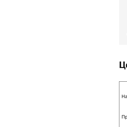
Ц
На
Пр