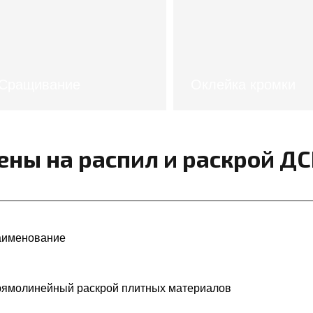
Сращивание
Оклейка кромки
стоимость
стоимость
ены на распил и раскрой Д
именование
ямолинейный раскрой плитных материалов