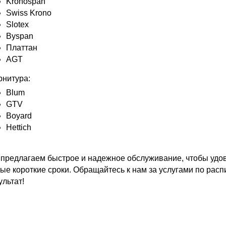
Kronospan
Swiss Krono
Slotex
Byspan
Платтан
AGT
нитура:
Blum
GTV
Boyard
Hettich
предлагаем быстрое и надежное обслуживание, чтобы удов
ые короткие сроки. Обращайтесь к нам за услугами по рас
ультат!