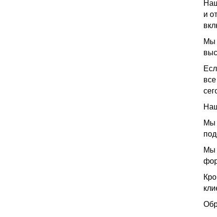
Наш
и о
вкл
Мы 
выс
Есл
все
сег
Наш
Мы 
под
Мы 
фо
Кро
кли
Обр