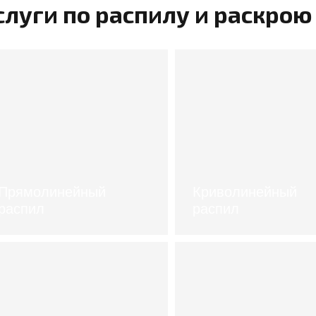
слуги по распилу и раскрою
Прямолинейный
Криволинейный
распил
распил
цены
стоимость