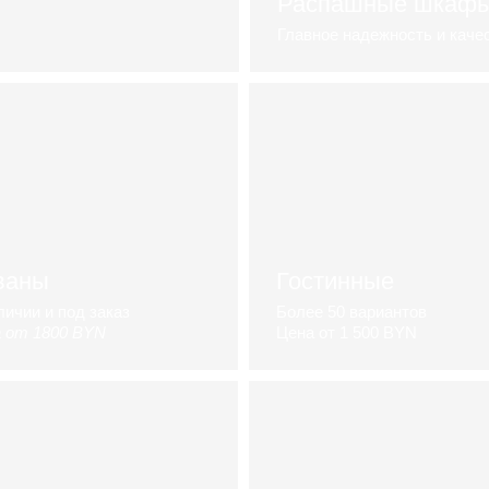
Распашные шкаф
Главное надежность и каче
Посмотреть каталог
ваны
Гостинные
личии и под заказ
Более 50 вариантов
 от 1800 BYN
Цена от 1 500 BYN
аталог диванов
гостинные