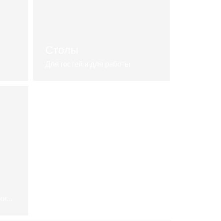
Столы
Для гостей и для работы
каталог столов
и...