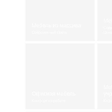
Ме
Мебель из массива
Совр
Современный стиль
Цена
каталог мебели
м
Ме
Офисная мебель
уч
Комфорт на работе
Кафе