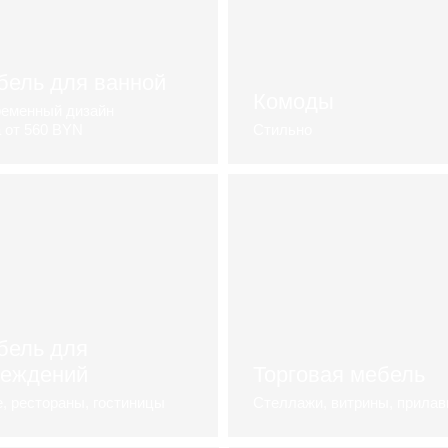
бель для ванной
Комоды
еменный дизайн
 от 560 BYN
Стильно
ебель для ванной
каталог комодов
бель для
реждений
Торговая мебель
, рестораны, гостиницы
Стеллажи, витрины, прилавк