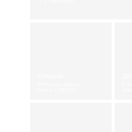
Пескоструй
Каталог шкафов
Спальни
Ди
Мебель для отдыха
В на
Цена от 1 260 BYN
Цена
каталог спален
к