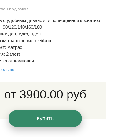
упен под заказ
ь с удобным диваном и полноценной кроватью
: 90/120/140/160/180
ал: дсп, мдф, лдсп
зм трансформер: Gilardi
кт: матрас
я: 2 (лет)
чка от компании
 больше
от
3900.00 руб
Купить