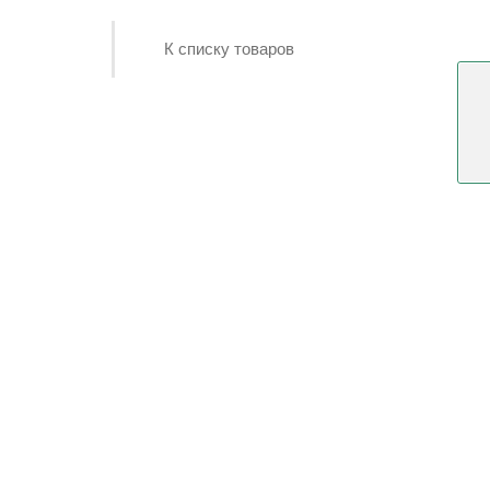
К списку товаров
Консультация
дизайнера
Заказать дизайн-проект мебели.
Оставить заявку