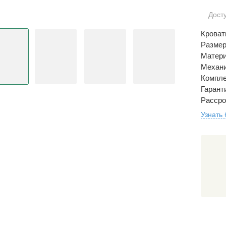
Дост
Кроват
Размер
Матери
Механи
Компле
Гаранти
Рассро
Узнать