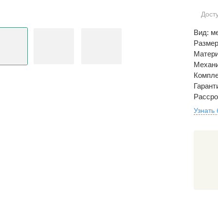
Дост
Вид: м
Размер
Матери
Механи
Компле
Гаранти
Рассро
Узнать