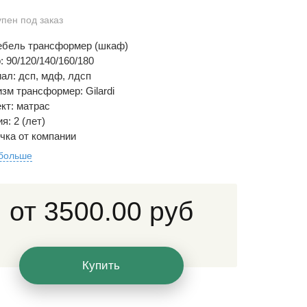
упен под заказ
ебель трансформер (шкаф)
: 90/120/140/160/180
ал: дсп, мдф, лдсп
зм трансформер: Gilardi
кт: матрас
я: 2 (лет)
чка от компании
 больше
от
3500.00 руб
Купить