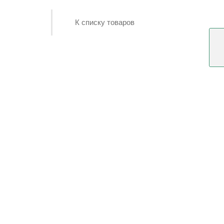
К списку товаров
Консультация
дизайнера
Заказать дизайн-проект мебели.
Оставить заявку