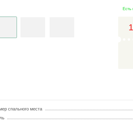
Есть
1
мер спального места
ль